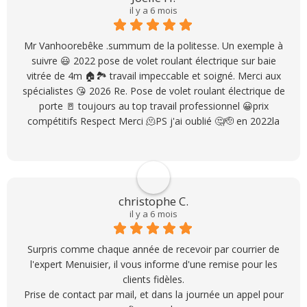
il y a 6 mois
Mr Vanhoorebêke .summum de la politesse. Un exemple à
suivre 😃 2022 pose de volet roulant électrique sur baie
vitrée de 4m 🏠🏞 travail impeccable et soigné. Merci aux
spécialistes 😘 2026 Re. Pose de volet roulant électrique de
porte 🚪 toujours au top travail professionnel 😀prix
compétitifs Respect Merci 🫠PS j'ai oublié 🤔🫡 en 2022la
très silencieuse et sans entretien la porte 🚪 de garage
motorisée posée professionnellement par cette société ce
qui a conforté nos choix pour les autres travaux cités ci-
dessus 😃😃
christophe C.
il y a 6 mois
Surpris comme chaque année de recevoir par courrier de
l'expert Menuisier, il vous informe d'une remise pour les
clients fidèles.
Prise de contact par mail, et dans la journée un appel pour