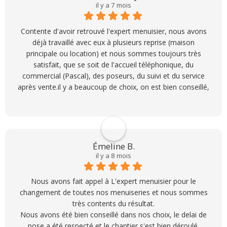
il y a 7 mois
Contente d'avoir retrouvé l'expert menuisier, nous avons
déjà travaillé avec eux à plusieurs reprise (maison
principale ou location) et nous sommes toujours très
satisfait, que se soit de l'accueil téléphonique, du
commercial (Pascal), des poseurs, du suivi et du service
après vente.il y a beaucoup de choix, on est bien conseillé,
pas de vente forcé et on a jamais eu de soucis, je vous
recommande cette entreprise les yeux fermés.
Merci à l'équipe
Émeline B.
il y a 8 mois
Nous avons fait appel à L'expert menuisier pour le
changement de toutes nos menuiseries et nous sommes
très contents du résultat.
Nous avons été bien conseillé dans nos choix, le delai de
pose a été respecté et le chantier s'est bien déroulé.