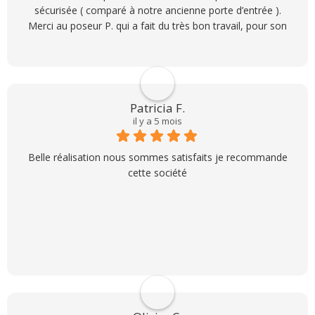
sécurisée ( comparé à notre ancienne porte d’entrée ).
Merci au poseur P. qui a fait du très bon travail, pour son
sérieux et son professionnalisme.
Un énorme merci à Valérie qui s’est occupé de notre
dossier, à l’écoute et toujours disponible pour satisfaire
nos attentes.
Nous reviendrons pour nos futurs projets.
Patricia F.
il y a 5 mois
Belle réalisation nous sommes satisfaits je recommande
cette société