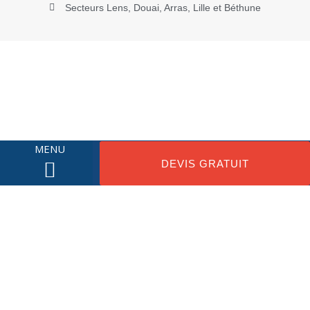
Secteurs Lens, Douai, Arras, Lille et Béthune
MENU
DEVIS GRATUIT
NOS MENUISERIES
NOTRE ENTREPRISE
PROMOTIONS DU MOMENT