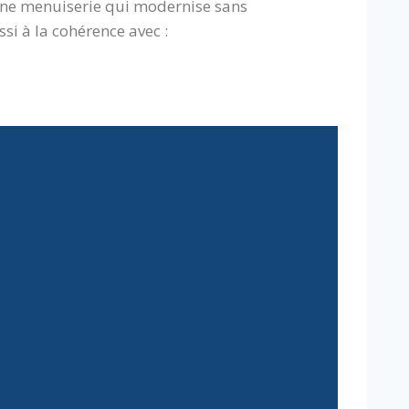
 une menuiserie qui modernise sans
si à la cohérence avec :