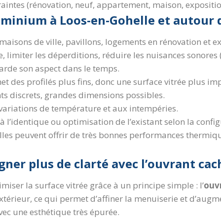
ntes (rénovation, neuf, appartement, maison, exposition,
uminium à Loos-en-Gohelle et autour 
maisons de ville, pavillons, logements en rénovation et 
, limiter les déperditions, réduire les nuisances sonores 
garde son aspect dans le temps.
t des profilés plus fins, donc une surface vitrée plus im
nts discrets, grandes dimensions possibles.
 variations de température et aux intempéries.
 l’identique ou optimisation de l’existant selon la config
lles peuvent offrir de très bonnes performances thermiqu
ner plus de clarté avec l’ouvrant cac
iser la surface vitrée grâce à un principe simple : l’
ouv
xtérieur, ce qui permet d’affiner la menuiserie et d’augmen
vec une esthétique très épurée.