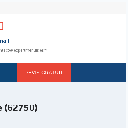
mail
ntact@lexpertmenuisier.fr
T
DEVIS GRATUIT
e (62750)