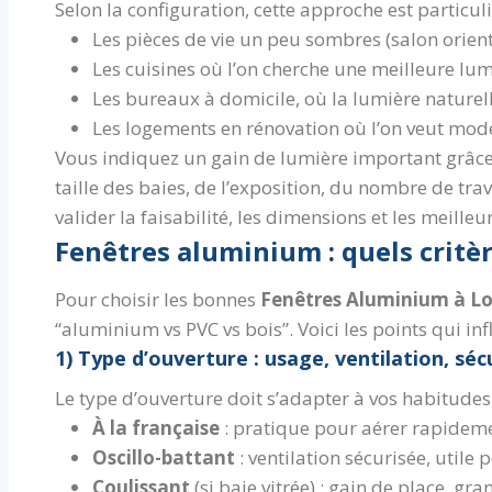
Selon la configuration, cette approche est particul
Les pièces de vie un peu sombres (salon orien
Les cuisines où l’on cherche une meilleure lum
Les bureaux à domicile, où la lumière naturell
Les logements en rénovation où l’on veut mode
Vous indiquez un gain de lumière important grâce a
taille des baies, de l’exposition, du nombre de trav
valider la faisabilité, les dimensions et les meill
Fenêtres aluminium : quels crit
Pour choisir les bonnes
Fenêtres Aluminium à Lo
“aluminium vs PVC vs bois”. Voici les points qui inf
1) Type d’ouverture : usage, ventilation, séc
Le type d’ouverture doit s’adapter à vos habitude
À la française
: pratique pour aérer rapideme
Oscillo-battant
: ventilation sécurisée, utile
Coulissant
(si baie vitrée) : gain de place, gra