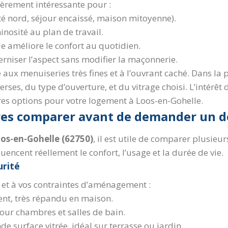
ièrement intéressante pour :
té nord, séjour encaissé, maison mitoyenne).
inosité au plan de travail.
e améliore le confort au quotidien.
rniser l’aspect sans modifier la maçonnerie.
ux menuiseries très fines et à l’ouvrant caché. Dans la 
erses, du type d’ouverture, et du vitrage choisi. L’intérêt 
eures options pour votre logement à Loos-en-Gohelle.
ères comparer avant de demander un d
os-en-Gohelle (62750)
, il est utile de comparer plusieu
luencent réellement le confort, l’usage et la durée de vie.
urité
s et à vos contraintes d’aménagement :
nt, très répandu en maison.
 pour chambres et salles de bain.
nde surface vitrée, idéal sur terrasse ou jardin.