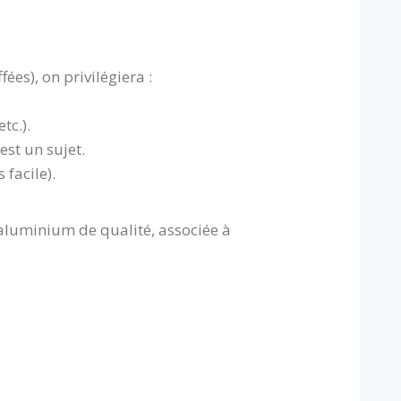
ées), on privilégiera :
tc.).
est un sujet.
 facile).
 aluminium de qualité, associée à