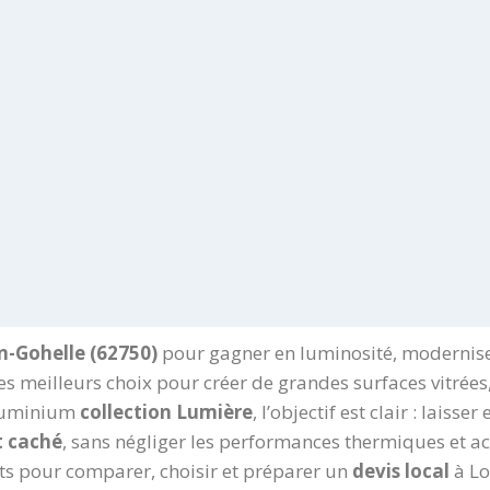
n-Gohelle (62750)
pour gagner en luminosité, moderniser
es meilleurs choix pour créer de grandes surfaces vitrées
 aluminium
collection Lumière
, l’objectif est clair : laiss
t caché
, sans négliger les performances thermiques et a
ets pour comparer, choisir et préparer un
devis local
à Lo