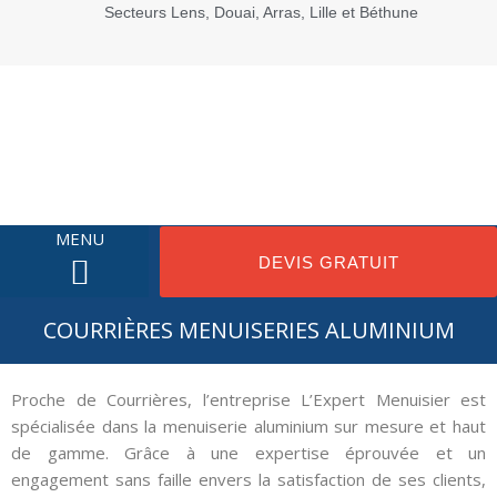
Secteurs Lens, Douai, Arras, Lille et Béthune
MENU
DEVIS GRATUIT
COURRIÈRES MENUISERIES ALUMINIUM
NOS MENUISERIES
NOTRE ENTREPRISE
PROMOTIONS DU MOMENT
Proche de Courrières, l’entreprise L’Expert Menuisier est
spécialisée dans la menuiserie aluminium sur mesure et haut
de gamme. Grâce à une expertise éprouvée et un
engagement sans faille envers la satisfaction de ses clients,