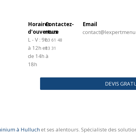
Horaires
Contactez-
Email
d'ouverture
nous
contact@lexpertmenuis
L - V : 9h
03 61 48
à 12h et
83 31
de 14h à
18h
DEVIS GRAT
inium à Hulluch
et ses alentours. Spécialiste des solut