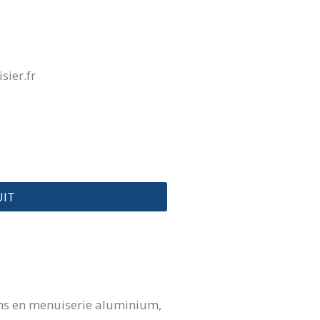
ier.fr
UIT
ions en menuiserie aluminium,